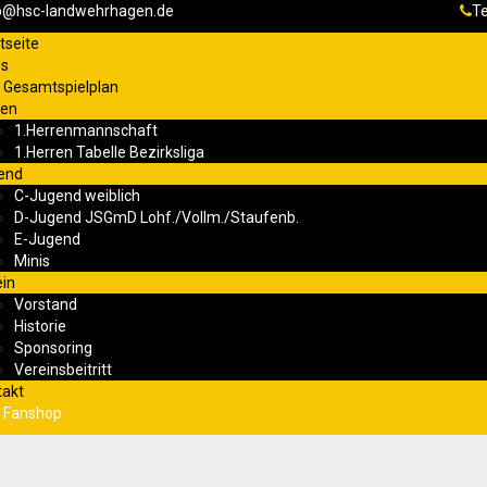
fo@hsc-landwehrhagen.de
Te
tseite
s
 Gesamtspielplan
ren
1.Herrenmannschaft
1.Herren Tabelle Bezirksliga
end
C-Jugend weiblich
D-Jugend JSGmD Lohf./Vollm./Staufenb.
E-Jugend
Minis
ein
Vorstand
Historie
Sponsoring
Vereinsbeitritt
takt
 Fanshop