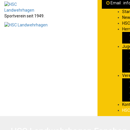
Email : in
Star
Sportverein seit 1949.
New
HSC
Her
Jug
Ver
Kon
HSC