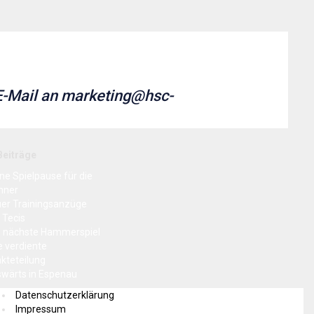
 E-Mail an marketing@hsc-
Beiträge
ine Spielpause für die
nner
er Trainingsanzüge
 Tecis
 nächste Hammerspiel
e verdiente
kteteilung
wärts in Espenau
Datenschutzerklärung
Impressum